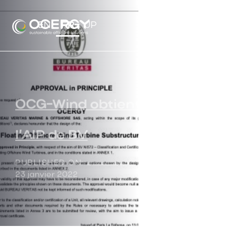
Skip
Skip
links
to
EN
FR
JP
Tog
content
nav
OCG-Wind obtient
l’AIP de BV
PUBLISHED ON:
23 janvier 2022