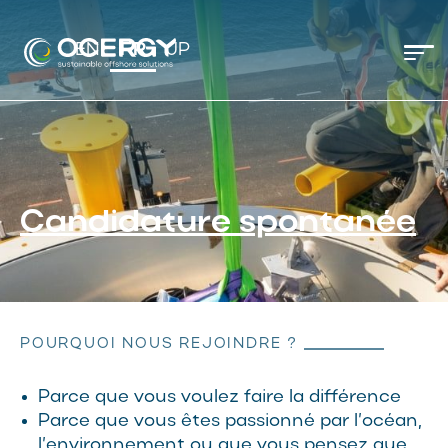
Skip
Skip
links
to
EN
FR
JP
Tog
content
nav
Candidature spontanée
POURQUOI NOUS REJOINDRE ?
Parce que vous voulez faire la différence
Parce que vous êtes passionné par l’océan,
l’environnement ou que vous pensez que